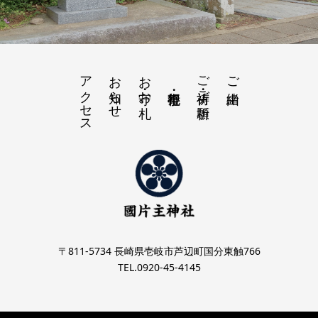
アクセス
お知らせ
お守・お札
ご祈祷・ご祈願
ご由緒
〒811-5734 長崎県壱岐市芦辺町国分東触766
TEL.0920-45-4145