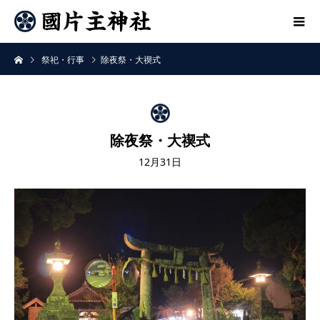
祭祀・行事
除夜祭・大禊式
除夜祭・大禊式
12月31日