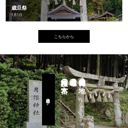
歳旦祭
1月1日
こちらから
月讀神社の本宮
日本各地の
神道発祥の地
月讀神社公式ＨＰ