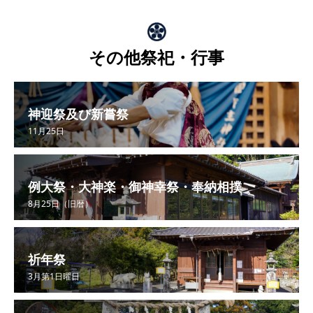
その他祭祀・行事
神迎祭及び新嘗祭
11月25日
例大祭・大神楽・御神幸祭・奉納相撲
8月25日（旧暦）
祈年祭
3月第1日曜日